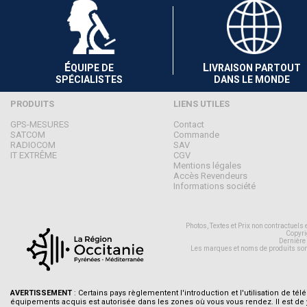
É
L
QUIPE DE
IVRAISON PARTOUT
SPÉCIALISTES
DANS LE MONDE
PRODUITS
LIENS UTILES
GPS-MESURES
Contact
SATCOM
Commande
RADIOCOM
SAV
IT EXTRÊME
CGV
Mentions légales
Accès Revendeurs
Informations société
Photos, Textes et Prix non contractuels
Copyri
Dernière
Les marques et noms de produits son
AVERTISSEMENT
: Certains pays règlementent l'introduction et l'utilisation de tél
équipements acquis est autorisée dans les zones où vous vous rendez. Il est de