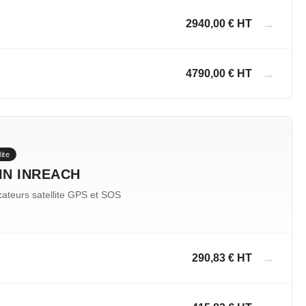
→
2940,00 € HT
→
4790,00 € HT
ite
N INREACH
teurs satellite GPS et SOS
→
290,83 € HT