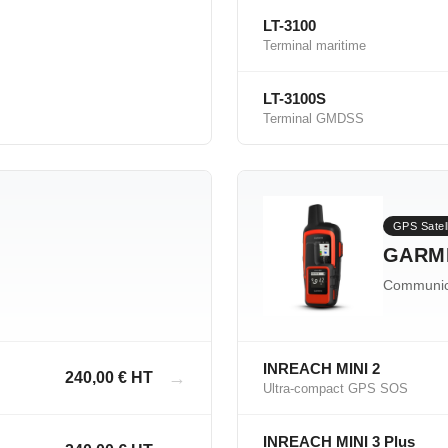
LT-3100
Terminal maritime
LT-3100S
Terminal GMDSS
GPS Satell
GARMI
Communica
INREACH MINI 2
→
240,00 € HT
Ultra-compact GPS SOS
INREACH MINI 3 Plus