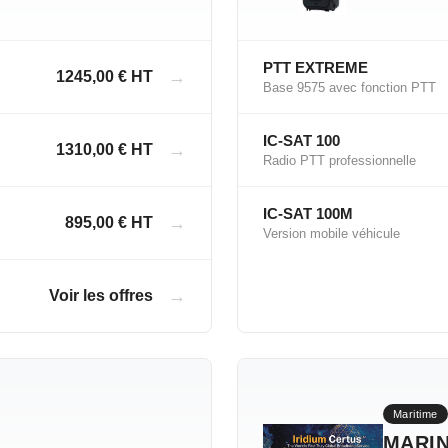
PTT EXTREME
→
1245,00 € HT
Base 9575 avec fonction PTT
IC-SAT 100
→
1310,00 € HT
Radio PTT professionnelle
IC-SAT 100M
→
895,00 € HT
Version mobile véhicule
→
Voir les offres
Maritime
MARIN