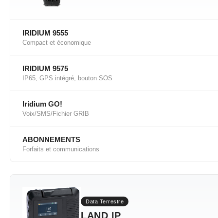
IRIDIUM 9555
Compact et économique
IRIDIUM 9575
IP65, GPS intégré, bouton SOS
Iridium GO!
Voix/SMS/Fichier GRIB
ABONNEMENTS
Forfaits et communications
Data Terrestre
LAND IP