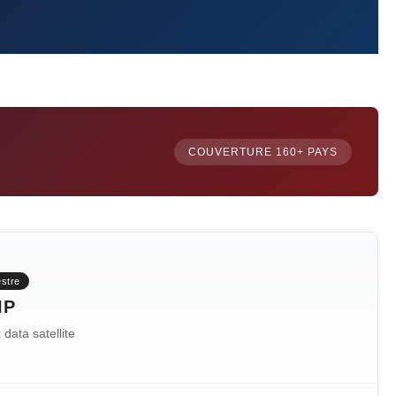
COUVERTURE 160+ PAYS
estre
IP
data satellite