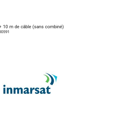
T
+ 10 m de câble (sans combiné)
00591