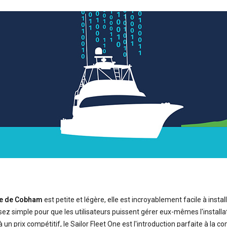
ne de Cobham
est petite et légère, elle est incroyablement facile à insta
sez simple pour que les utilisateurs puissent gérer eux-mêmes l'install
n prix compétitif, le Sailor Fleet One est l'introduction parfaite à la c