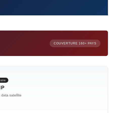
COUVERTURE 160+ PAYS
estre
IP
data satellite