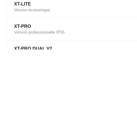
XT-LITE
Version économique
XT-PRO
Version professionnelle IP55
XT-PRO DUAL V2
Double SIM satellite + GSM
THURAYA ONE
Smartphone satellite Android
ABONNEMENTS
Forfaits et communications
Maritime