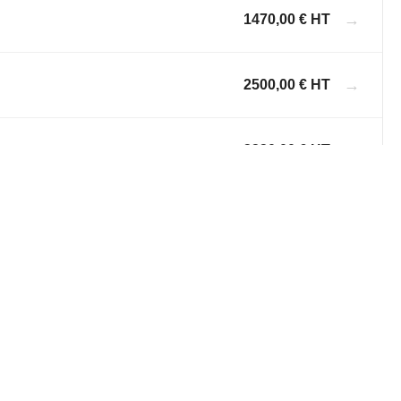
→
1470,00 € HT
→
2500,00 € HT
→
3230,00 € HT
ration
→
Sur demande
C
→
Sur demande