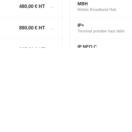
MBH
→
480,00 € HT
Mobile Broadband Hub
IP+
→
890,00 € HT
Terminal portable haut débit
IP NEO C
→
995,00 € HT
Terminal compact nouvelle géné
VOYAGER NEO
→
1060,00 € HT
Terminal véhicule robuste
MOBILE GATEWAY NEO 
→
Voir les offres
Passerelle mobile satellite
Défense