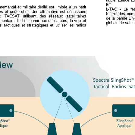
faible latence a
ET
emental et militaire dédié est limitée à un petit
L-TAC - Le rés
res et coûte cher. Une alternative est nécessaire
fournit des com
TACSAT utilisant des réseaux satellitaires
de la bande L ve
aire. Il doit fournir aux utilisateurs, la voix et
globale de satell
 tactiques et stratégiques et utiliser les radios