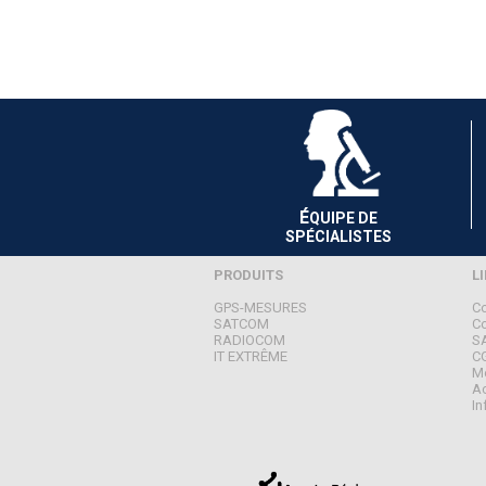
É
QUIPE DE
SPÉCIALISTES
PRODUITS
L
GPS-MESURES
Co
SATCOM
C
RADIOCOM
S
IT EXTRÊME
C
Me
Ac
In