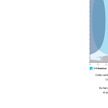
Cette cart
La
Du fait
et p