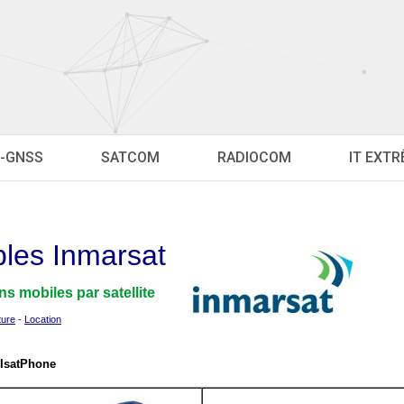
-GNSS
SATCOM
RADIOCOM
IT EXT
bles Inmarsat
s mobiles par satellite
ture
-
Location
 IsatPhone