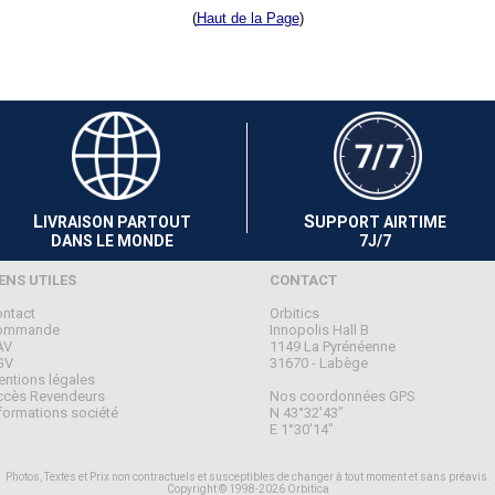
(
Haut de la Page
)
L
S
IVRAISON PARTOUT
UPPORT AIRTIME
DANS LE MONDE
7J/7
IENS UTILES
CONTACT
ntact
Orbitics
ommande
Innopolis Hall B
AV
1149 La Pyrénéenne
GV
31670 - Labège
ntions légales
cès Revendeurs
Nos coordonnées GPS
formations société
N 43°32'43"
E 1°30'14"
Photos, Textes et Prix non contractuels et susceptibles de changer à tout moment et sans préavis.
Copyright © 1998-2026 Orbitica