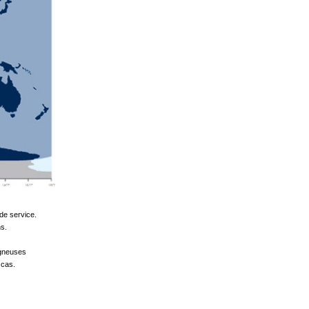
de service.
ns.
agneuses
 cas.