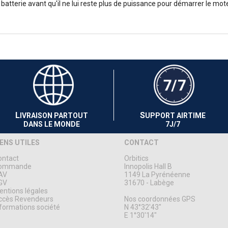
batterie avant qu'il ne lui reste plus de puissance pour démarrer le mote
L
S
IVRAISON PARTOUT
UPPORT AIRTIME
DANS LE MONDE
7J/7
IENS UTILES
CONTACT
ontact
Orbitics
ommande
Innopolis Hall B
AV
1149 La Pyrénéenne
GV
31670 - Labège
ntions légales
ccès Revendeurs
Nos coordonnées GPS
formations société
N 43°32'43"
E 1°30'14"