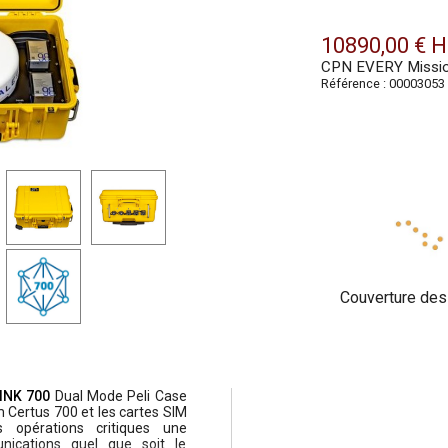
10890,00 € 
CPN EVERY Missi
Référence : 00003053
Couverture des
INK 700
Dual Mode Peli Case
um Certus 700 et les cartes SIM
s opérations critiques une
nications quel que soit le