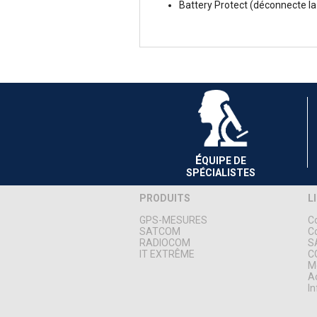
Battery Protect (déconnecte la 
É
QUIPE DE
SPÉCIALISTES
PRODUITS
L
GPS-MESURES
C
SATCOM
C
RADIOCOM
S
IT EXTRÊME
C
Me
A
In